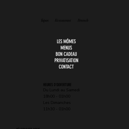
Tapas
Restaurant
Brunch
LES MÔMES
MENUS
BON CADEAU
PRIVATISATION
CONTACT
HEURES D'OUVERTURE
Du Lundi au Samedi
18h00 - 01h00
Les Dimanches
11h30 - 01h00