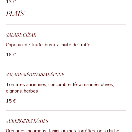
13 €
PLATS
SALADE CÉSAR
Copeaux de truffe, burrata, huile de truffe.
16 €
SALADE MÉDITERRANÉENNE
Tomates anciennes, concombre, fêta marinée, olives,
oignons, herbes
15 €
AUBERGINES RÔTIES
Grenades, houmous, tahini, graines torréfies, pois chiche