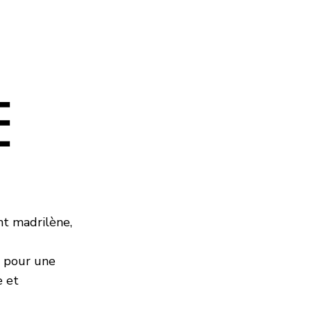
E
nt madrilène,
s pour une
e et